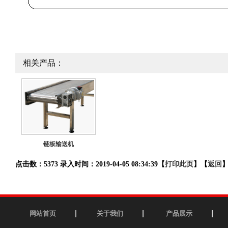
相关产品：
链板输送机
点击数：5373 录入时间：2019-04-05 08:34:39【
打印此页
】【
返回
网站首页
关于我们
产品展示