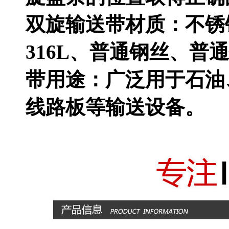
双旋输送带材质：不锈钢
316L、普通钢丝、普
带用途：广泛用于石油
线路板等输送设备。