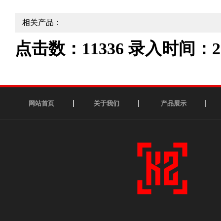
相关产品：
点击数：11336 录入时间：2019-
网站首页
关于我们
产品展示